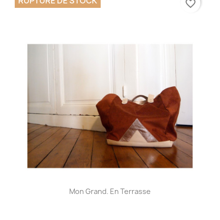
RUPTURE DE STOCK
favorite_border
Mon Grand. En Terrasse